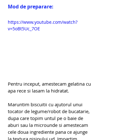
Mod de preparare:
https://www.youtube.com/watch?
v=5oBt5Uc_7OE
Pentru inceput, amestecam gelatina cu 
apa rece si lasam la hidratat.
Maruntim biscuitii cu ajutorul unui 
tocator de legume/robot de bucatarie, 
dupa care topim untul pe o baie de 
aburi sau la microunde si amestecam 
cele doua ingrediente pana ce ajunge 
la textura nisipului ud. Impartim 