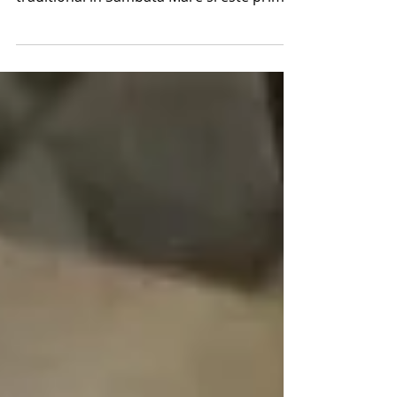
Ciorba de intestine de miel sau
Maghiritsa, se pregateste in mod
traditional in Sambata Mare si este prima
mancare cu carne pe care...