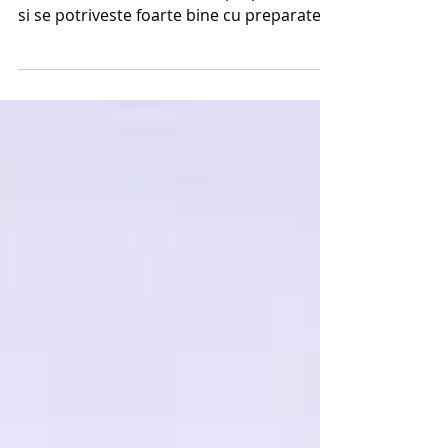
Tirokafteri este de fapt o crema picanta de
branza feta si iaurt, care se prepara usor
si se potriveste foarte bine cu preparatele
din...