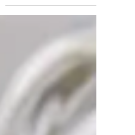
branza, probabil ca ne vine in minte o
reteta dulce! Insa aceast mousse de
branza Feta, care este de...