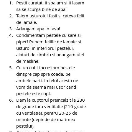
Pestii curatati ii spalam si ii lasam 
sa se scurga bine de apa! 
Taiem usturoiul fasii si cateva felii 
de lamaie.
Adaugam apa in tava!
Condimentam pestele cu sare si 
piper! Punem feliile de lamaie si 
usturoi in interiorul pestelui, 
alaturi de cimbru si adaugam ulei 
de masline. 
Cu un cutit increstam pestele 
dinspre cap spre coada, pe 
ambele parti. In felul acesta ne 
vom da seama mai usor cand 
pestele este copt.
Dam la cuptorul preincalzit la 230 
de grade fara ventilatie (210 grade 
cu ventilatie), pentru 20-25 de 
minute (depinde de marimea 
pestelui).