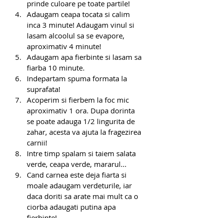
prinde culoare pe toate partile!
Adaugam ceapa tocata si calim 
inca 3 minute! Adaugam vinul si 
lasam alcoolul sa se evapore, 
aproximativ 4 minute!
Adaugam apa fierbinte si lasam sa 
fiarba 10 minute. 
Indepartam spuma formata la 
suprafata!
Acoperim si fierbem la foc mic 
aproximativ 1 ora. Dupa dorinta 
se poate adauga 1/2 lingurita de 
zahar, acesta va ajuta la fragezirea 
carnii!
Intre timp spalam si taiem salata 
verde, ceapa verde, mararul...
Cand carnea este deja fiarta si 
moale adaugam verdeturile, iar 
daca doriti sa arate mai mult ca o 
ciorba adaugati putina apa 
fierbinte!