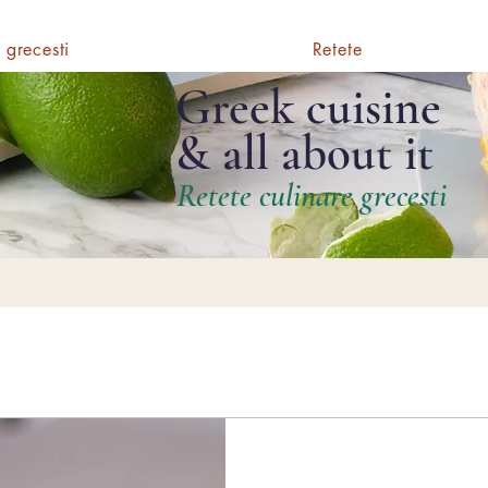
 grecesti
Retete
Greek cuisine
& all about it
Retete culinare grecesti