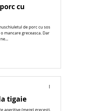
porc cu
uschiuletul de porc cu sos
e o mancare greceasca. Dar
ne...
a tigaie
te aperitive (meze) grecesti,