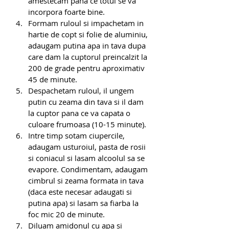
amestecam pana ce totul se va 
incorpora foarte bine.
Formam ruloul si impachetam in 
hartie de copt si folie de aluminiu, 
adaugam putina apa in tava dupa 
care dam la cuptorul preincalzit la 
200 de grade pentru aproximativ 
45 de minute. 
Despachetam ruloul, il ungem 
putin cu zeama din tava si il dam 
la cuptor pana ce va capata o 
culoare frumoasa (10-15 minute).
Intre timp sotam ciupercile, 
adaugam usturoiul, pasta de rosii 
si coniacul si lasam alcoolul sa se 
evapore. Condimentam, adaugam 
cimbrul si zeama formata in tava 
(daca este necesar adaugati si 
putina apa) si lasam sa fiarba la 
foc mic 20 de minute. 
Diluam amidonul cu apa si 