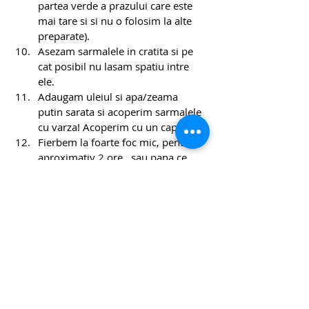
partea verde a prazului care este 
mai tare si si nu o folosim la alte 
preparate).
Asezam sarmalele in cratita si pe 
cat posibil nu lasam spatiu intre 
ele. 
Adaugam uleiul si apa/zeama 
putin sarata si acoperim sarmalele 
cu varza! Acoperim cu un capac.
Fierbem la foarte foc mic, pentru 
aproximativ 2 ore...sau pana ce 
sarmalele devin fragede!
Lasam sarmalele sa se raceasca 
aproximativ 30 de minute, dupa 
care indepartam zeama in care au 
fiert si daca este necesar adaugam 
putina apa!
Batem ouale cu zeama de lamaie 
si adaugam amidonul. Amestecam 
foarte bine.