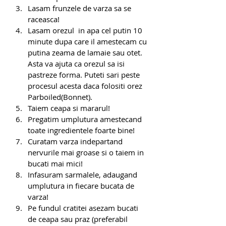
Lasam frunzele de varza sa se 
raceasca!
Lasam orezul  in apa cel putin 10 
minute dupa care il amestecam cu 
putina zeama de lamaie sau otet. 
Asta va ajuta ca orezul sa isi 
pastreze forma. Puteti sari peste 
procesul acesta daca folositi orez 
Parboiled(Bonnet).
Taiem ceapa si mararul!
Pregatim umplutura amestecand 
toate ingredientele foarte bine!
Curatam varza indepartand 
nervurile mai groase si o taiem in 
bucati mai mici!
Infasuram sarmalele, adaugand 
umplutura in fiecare bucata de 
varza!
Pe fundul cratitei asezam bucati 
de ceapa sau praz (preferabil 