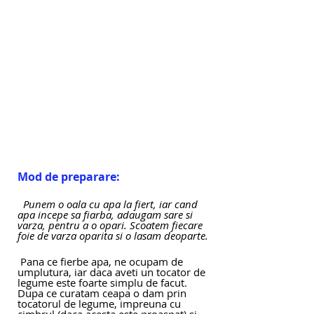
Mod de preparare:
  Punem o oala cu apa la fiert, iar cand 
apa incepe sa fiarba, adaugam sare si 
varza, pentru a o opari. Scoatem fiecare 
foie de varza oparita si o lasam deoparte.
 Pana ce fierbe apa, ne ocupam de 
umplutura, iar daca aveti un tocator de 
legume este foarte simplu de facut. 
Dupa ce curatam ceapa o dam prin 
tocatorul de legume, impreuna cu 
cimbrul (daca acesta este proaspat) si 