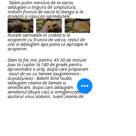
 Taiem putin nervura de la varza, 
adaugam o lingura de umplutura, 
indoim frunza de varza la stanga si la 
dreapta si rasucim sarmalutele.
Punem sarmalele in cratita si le 
acoperim cu frunza de varza, restul de 
ulei si adaugam apa pana ce aproape le 
acoperim.
Dam la foc mic pentru 45-50 de minute 
(sau la cuptor la 180 de grade pentru 
aproximativ o ora), dupa care preparam 
 sosul de ou cu lamaie (augolemono - 
αυγολέμονο) : Batem bine ouale, 
adaugam zeama de lamaie si 
amestecam, dupa care adaugam 
amidonul (dupa caz) si omogenizam. Cu 
ajutorul unui polonic, luam zeama de 
lamaie si adaugam 2-3 polonice in 
etape, iar apoi amestecam cu zeama de 
la sarmale. Daca sosul e foarte gros 
diluam cu putina apa.
Reteta video Sarmale in stil 
grecesc: