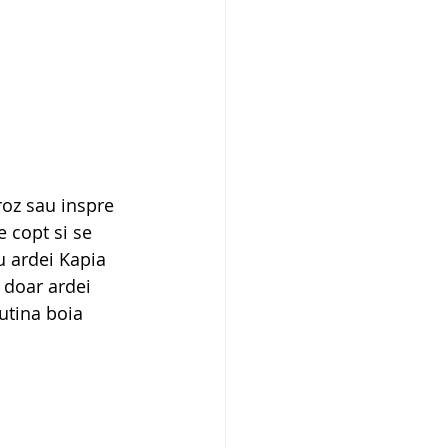
roz sau inspre 
 copt si se 
u ardei Kapia 
 doar ardei 
utina boia 