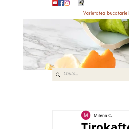
Varietatea bucatariei
Milena C.
Tirokaft