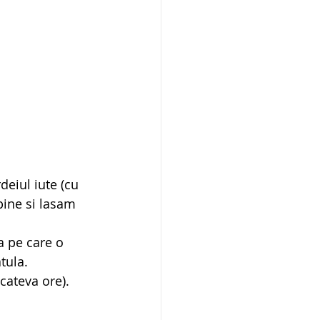
eiul iute (cu 
bine si lasam 
a pe care o 
tula.
cateva ore). 