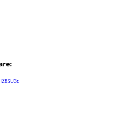
are:
nHZ8SU3c