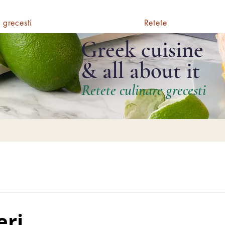
 grecesti
Retete
Greek cuisine
& all about it
Retete culinare grecesti
eri