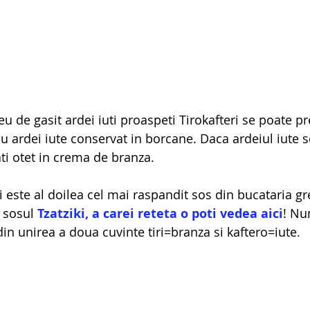
u de gasit ardei iuti proaspeti Tirokafteri se poate pre
sau ardei iute conservat in borcane. Daca ardeiul iute s
ti otet in crema de branza.
i este al doilea cel mai raspandit sos din bucataria gr
 sosul 
Tzatziki, a carei reteta o poti vedea aici
! Nu
din unirea a doua cuvinte tiri=branza si kaftero=iute.