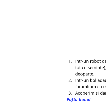
Intr-un robot d
tot cu seminte),
deoparte.
Intr-un bol ad
faramitam cu m
Acoperim si dam 
Pofta buna!