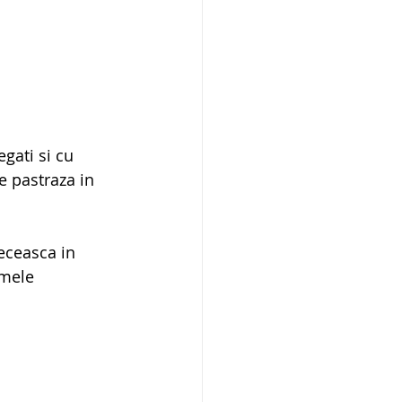
gati si cu 
e pastraza in 
eceasca in 
mele 