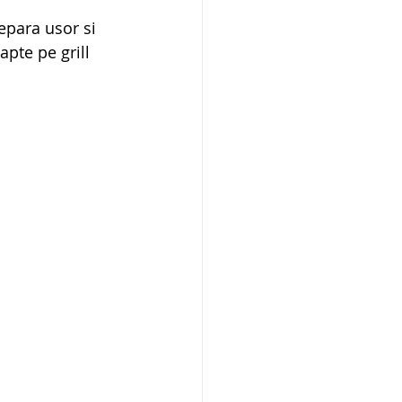
epara usor si 
pte pe grill 