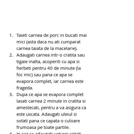
Taieti carnea de porc in bucati mai 
mici (asta daca nu ati cumparat 
carnea taiata de la macelarie). 
Adaugati carnea intr-o cratita sau 
tigaie inalta, acoperiti cu apa si 
fierbeti pentru 40 de minute (la 
foc mic) sau pana ce apa se 
evapora complet, iar carnea este 
frageda.
Dupa ce apa se evapora complet 
lasati carnea 2 minute in cratita si 
amestecati, pentru a va asigura ca 
este uscata. Adaugati uleiul si 
sotati pana ce capata o culoare 
frumoasa pe toate partile. 
In caz ca adaugati usturoi sotati 