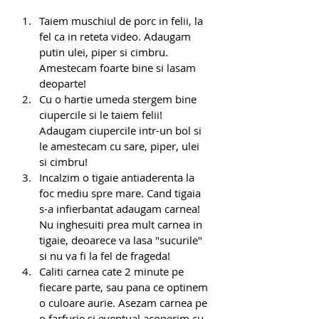
Taiem muschiul de porc in felii, la 
fel ca in reteta video. Adaugam 
putin ulei, piper si cimbru. 
Amestecam foarte bine si lasam 
deoparte!
Cu o hartie umeda stergem bine 
ciupercile si le taiem felii! 
Adaugam ciupercile intr-un bol si 
le amestecam cu sare, piper, ulei 
si cimbru!
Incalzim o tigaie antiaderenta la 
foc mediu spre mare. Cand tigaia 
s-a infierbantat adaugam carnea! 
Nu inghesuiti prea mult carnea in 
tigaie, deoarece va lasa "sucurile" 
si nu va fi la fel de frageda!
Caliti carnea cate 2 minute pe 
fiecare parte, sau pana ce optinem 
o culoare aurie. Asezam carnea pe 
o farfurie si eventual acoperim cu 