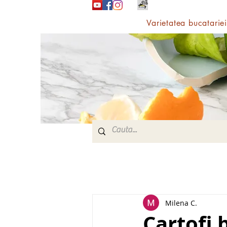
Varietatea bucatariei
Milena C.
Cartofi 