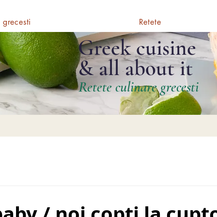
 grecesti
Retete
Greek cuisine
& all about it
Retete culinare grecesti
baby / noi copti la cupt