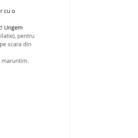
r cu o 
pt! Ungem 
ilatie), pentru 
pe scara din 
i maruntim.