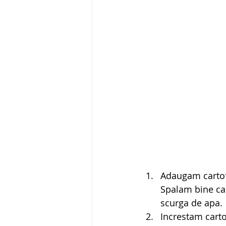
Adaugam cartofi
Spalam bine car
scurga de apa.
Increstam cartof