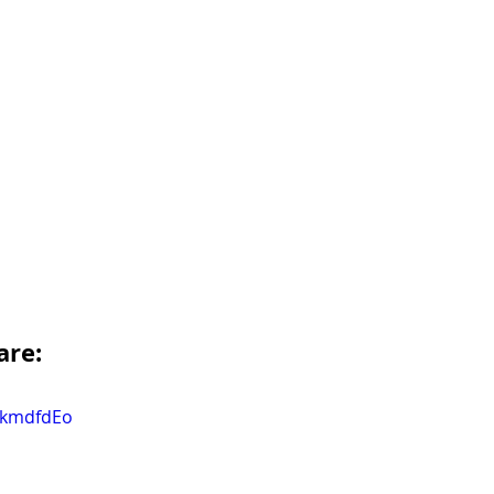
are:
bkmdfdEo