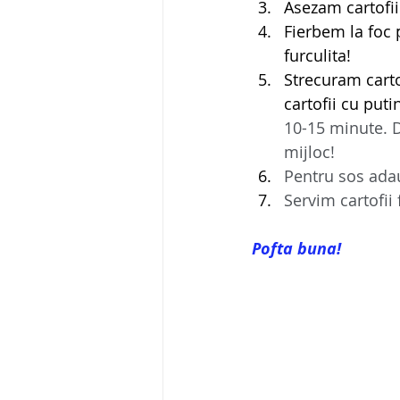
Asezam cartofii 
Fierbem la foc 
furculita!
Strecuram carto
cartofii cu puti
10-15 minute. D
mijloc!
Pentru sos adau
Servim cartofii 
Pofta buna!