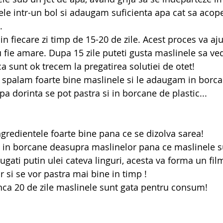
e intr-un bol si adaugam suficienta apa cat sa acope
.
 fiecare zi timp de 15-20 de zile. Acest proces va aju
 fie amare. Dupa 15 zile puteti gusta maslinele sa ved
a sunt ok trecem la pregatirea solutiei de otet!
 spalam foarte bine maslinele si le adaugam in borcan
pa dorinta se pot pastra si in borcane de plastic...
redientele foarte bine pana ce se dizolva sarea!
n borcane deasupra maslinelor pana ce maslinele su
ati putin ulei cateva linguri, acesta va forma un fil
 si se vor pastra mai bine in timp !
ca 20 de zile maslinele sunt gata pentru consum!