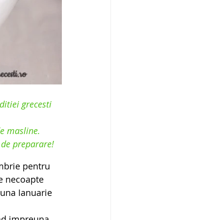
itiei grecesti 
de masline.
 de preparare!
mbrie pentru 
ne necoapte 
luna Ianuarie 
cad impreuna 