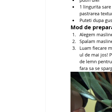
1 lingurita sar
pastrarea textu
Puteti dupa gus
Mod de prepar
Alegem maslinel
Spalam maslinel
Luam fiecare mas
ul de mai jos! 
de lemn pentru 
fara sa se spar