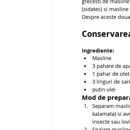
grecesti de masline 
(xidates) si masline 
Despre aceste doua 
Conservarea
Ingrediente:
Masline
3 pahare de ap
1 pahar de otet
3 linguri de sa
putin ulei
Mod de prepar
Separam masline
kalamata) si ave
insecte sau lov
Spalam maslinel