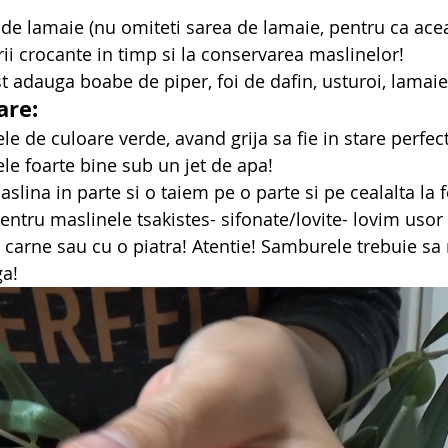
e de lamaie (nu omiteti sarea de lamaie, pentru ca acea
rii crocante in timp si la conservarea maslinelor!
t adauga boabe de piper, foi de dafin, usturoi, lamaie
are:
e de culoare verde, avand grija sa fie in stare perfec
e foarte bine sub un jet de apa!
lina in parte si o taiem pe o parte si pe cealalta la fel
Pentru maslinele tsakistes- sifonate/lovite- lovim usor
carne sau cu o piatra! Atentie! Samburele trebuie sa 
ga!