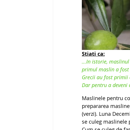
Stiati ca:
...In istorie, maslinu
primul maslin a fost 
Grecii au fost primii
Dar pentru a deveni 
Maslinele pentru c
prepararea maslinel
(verzi). Luna Decem
se culeg maslinele 
Cum se culeg de fap