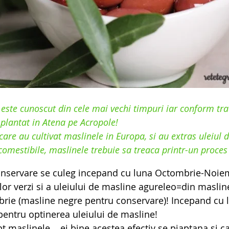
l este cunoscut din cele mai vechi timpuri iar conform trad
plantat in Atena pe Acropole! 
 care au cultivat maslinele in Europa, si au extras uleiul 
comestibile, maslinele trebuie sa treaca printr-un proces
onservare se culeg incepand cu luna Octombrie-Noie
or verzi si a uleiului de masline agureleo=din masli
brie (masline negre pentru conservare)! Incepand cu 
pentru optinerea uleiului de masline!
t maslinele... ei bine acestea efectiv se piaptana si 