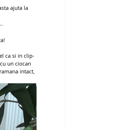
sta ajuta la 
..
ta!
 ca si in clip-
 cu un ciocan 
ramana intact, 