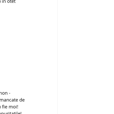
in otet 
mon - 
e mancate de 
 fie moi!
puritatile!