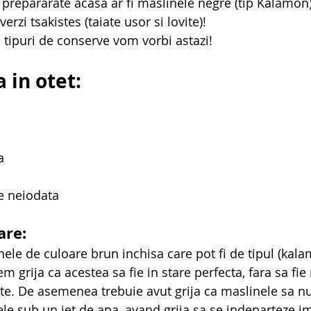
prepararate acasa ar fi maslinele negre (tip Kalamon) 
verzi tsakistes (taiate usor si lovite)! 
tipuri de conserve vom vorbi astazi!
 in otet:
a
re neiodata
are:
le de culoare brun inchisa care pot fi de tipul (kala
m grija ca acestea sa fie in stare perfecta, fara sa fi
ite. De asemenea trebuie avut grija ca maslinele sa nu
e sub un jet de apa, avand grija sa se indeparteze im