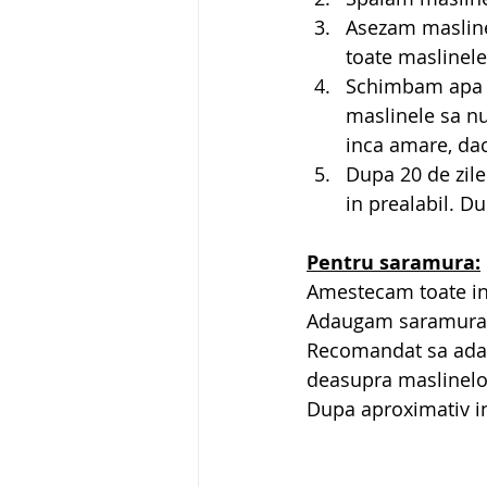
Asezam maslinel
toate maslinele
Schimbam apa in
maslinele sa nu
inca amare, dac
Dupa 20 de zile
in prealabil. Du
Pentru saramura:
Amestecam toate ing
Adaugam saramura i
Recomandat sa adaug
deasupra maslinelor
Dupa aproximativ in