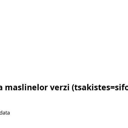
 maslinelor verzi (tsakistes=sif
odata