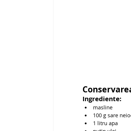
Conservarea
Ingrediente:
masline
100 g sare nei
1 litru apa
putin ulei