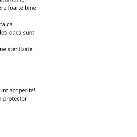
re foarte bine 
ta ca 
eti daca sunt 
e sterilizate 
nt acoperite!
m protector 