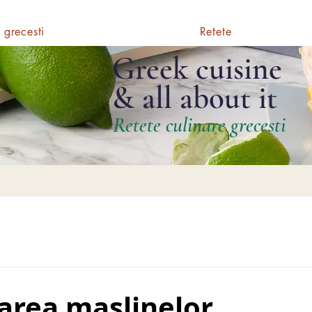
 grecesti
Retete
Greek cuisine
& all about it
Retete culinare grecesti
area maslinelor