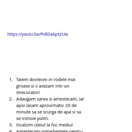
https://youtu.be/PvBSa6pXzUw
Taiem dovleceii in rodele mai 
groase si ii asezam intr-un 
strecurator! 
Adaugam sarea si amestecam, iar 
apoi lasam aproximativ 20 de 
minute sa se scurga de apa si sa 
se inmoie putin.
Incalzim uleiul la foc mediu!
Amestecam ingredientele pentru 