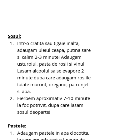
Sosul:
Intr-o cratita sau tigaie inalta, 
adaugam uleiul ceapa, putina sare 
si calim 2-3 minute! Adaugam 
usturoiul, pasta de rosii si vinul. 
Lasam alcoolul sa se evapore 2 
minute dupa care adaugam rosiile 
taiate marunt, oregano, patrunjel 
si apa. 
Fierbem aproximativ 7-10 minute 
la foc potrivit, dupa care lasam 
sosul deoparte!
Pastele:
Adaugam pastele in apa clocotita, 
la care am adaugat o lingura de 