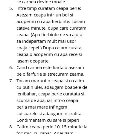
ce carnea devine moale.
Intre timp curatam ceapa perle: 
Asezam ceapa intr-un bol si 
acoperim cu apa fierbinte. Lasam 
cateva minute, dupa care curatam 
ceapa. (Apa fierbinte ne va ajuta 
sa indepartam mult mai usor 
coaja cepei.) Dupa ce am curatat 
ceapa o acoperim cu apa rece si 
lasam deoparte.
Cand carnea este fiarta o asezam 
pe o farfurie si strecuram zeama.
Tocam marunt o ceapa si o calim 
cu putin ulei, adaugam boabele de 
ienibahar, ceapa perle curatata si 
scursa de apa, iar intr-o ceapa 
perla mai mare infingem 
cuisoarele si adaugam in cratita. 
Condimentam cu sare si piper!
Catim ceapa perle 10-15 minute la 
foc mic, cu capac. Adaugam 