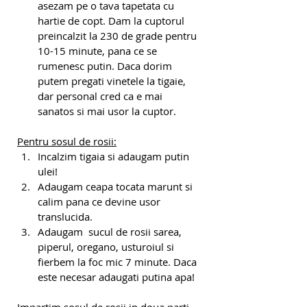
asezam pe o tava tapetata cu 
hartie de copt. Dam la cuptorul 
preincalzit la 230 de grade pentru 
10-15 minute, pana ce se 
rumenesc putin. Daca dorim 
putem pregati vinetele la tigaie, 
dar personal cred ca e mai 
sanatos si mai usor la cuptor.
Pentru sosul de rosii:
Incalzim tigaia si adaugam putin 
ulei!
Adaugam ceapa tocata marunt si 
calim pana ce devine usor 
translucida.
Adaugam  sucul de rosii sarea, 
piperul, oregano, usturoiul si 
fierbem la foc mic 7 minute. Daca 
este necesar adaugati putina apa!